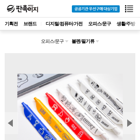
기획전
브랜드
디지털/컴퓨터/가전
오피스/문구
생활/주방
오피스/문구
볼펜/필기류