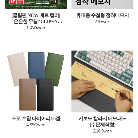
[클립펜 NEW 매트 컬러]
휴대용 수첩형 점착메모지
은은한 무광 / CLIPEN
270won
NATURES PALETTE (젤펜
1,760won
0.7)
프로 수첩 다이어리 56절
키보드 칼라지 메모패드
(주문제작형)
4,550won
2,180won