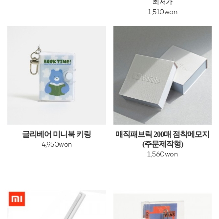
최저가
1,510won
글리베어 미니북 키링
매직패브릭 200매 점착메모지
(주문제작형)
4,950won
1,560won