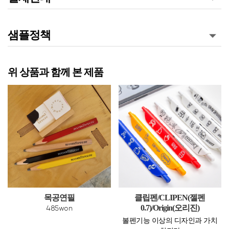
샘플정책
위 상품과 함께 본 제품
목공연필
클립펜/CLIPEN(젤펜
0.7)/Origin(오리진)
485won
볼펜기능 이상의 디자인과 가치