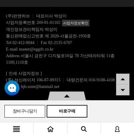
(주)펀앤허브
대표이사 박성미
사업자등록번호 269-81-01102
사업자정보확인
개인정보관리책임자 박성미
통신판매업신고번호 제 2020-서울금천-1950호
Tel
02-412-0044
Fax 02-2135-6707
E-mail
master@eggift.co.kr
Address 서울시 금천구 디지털로10길 78 가산테라타워 11층
1109,1110호
[ 인쇄 사업자정보 ]
(주) 성신레이저 106-87-09315
대량건문의 010-9108-4108
이메일: hjh-zone@hanmail.net
구매수량
장바구니담기
바로구매
인쇄방법