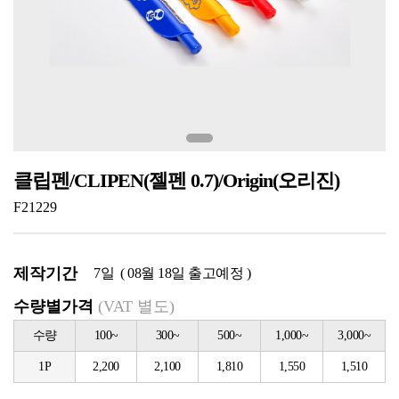
클립펜/CLIPEN(젤펜 0.7)/Origin(오리진)
F21229
제작기간
7일 ( 08월 18일 출고예정 )
수량별가격
(VAT 별도)
수량
100~
300~
500~
1,000~
3,000~
1P
2,200
2,100
1,810
1,550
1,510