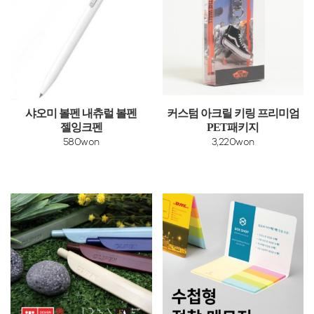
샤오미 볼펜 내츄럴 볼펜
커스텀 아크릴 키링 프리미엄
젤잉크펜
PET패키지
580won
3,220won